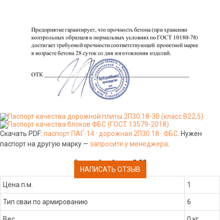
Скачать PDF:
паспорт ПАГ-14
·
дорожная 2П30.18
·
ФБС
. Нужен
паспорт на другую марку —
запросите у менеджера
.
Средний рейтинг:
0.00
НАПИСАТЬ ОТЗЫВ
Цена п.м.
1
Тип сваи по армированию
6
Вес
0 кг