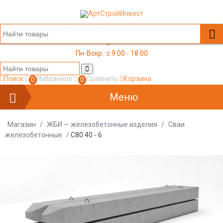
+7 (499) 117-03-05
office@a-s-i.ru
Пн-Вскр.: c 9:00 - 18:00
Поиск
Избранное
Сравнить
Корзина
0
0
Меню
Магазин
/
ЖБИ — железобетонные изделия
/
Сваи
железобетонные
/
С80.40 - 6