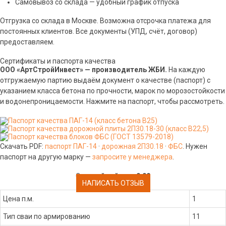
Самовывоз со склада — удобный график отпуска
Отгрузка со склада в Москве. Возможна отсрочка платежа для
постоянных клиентов. Все документы (УПД, счёт, договор)
предоставляем.
Сертификаты и паспорта качества
ООО «АртСтройИнвест» — производитель ЖБИ.
На каждую
отгружаемую партию выдаём документ о качестве (паспорт) с
указанием класса бетона по прочности, марок по морозостойкости
и водонепроницаемости. Нажмите на паспорт, чтобы рассмотреть.
Скачать PDF:
паспорт ПАГ-14
·
дорожная 2П30.18
·
ФБС
. Нужен
паспорт на другую марку —
запросите у менеджера
.
Средний рейтинг:
0.00
НАПИСАТЬ ОТЗЫВ
Цена п.м.
1
Тип сваи по армированию
11