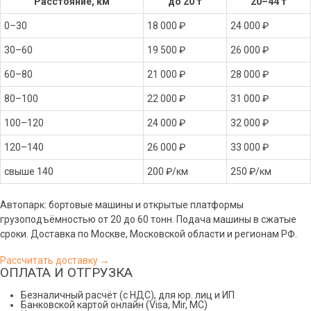
Расстояние, км
до 20 т
20–44 т
0–30
18 000 ₽
24 000 ₽
30–60
19 500 ₽
26 000 ₽
60–80
21 000 ₽
28 000 ₽
80–100
22 000 ₽
31 000 ₽
100–120
24 000 ₽
32 000 ₽
120–140
26 000 ₽
33 000 ₽
свыше 140
200 ₽/км
250 ₽/км
Автопарк: бортовые машины и открытые платформы
грузоподъёмностью от 20 до 60 тонн. Подача машины в сжатые
сроки. Доставка по Москве, Московской области и регионам РФ.
Рассчитать доставку →
ОПЛАТА И ОТГРУЗКА
Безналичный расчёт (с НДС), для юр. лиц и ИП
Банковской картой онлайн (Visa, Mir, МС)