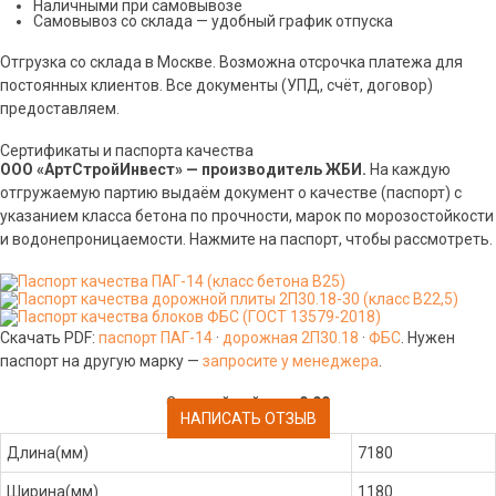
Наличными при самовывозе
Самовывоз со склада — удобный график отпуска
Отгрузка со склада в Москве. Возможна отсрочка платежа для
постоянных клиентов. Все документы (УПД, счёт, договор)
предоставляем.
Сертификаты и паспорта качества
ООО «АртСтройИнвест» — производитель ЖБИ.
На каждую
отгружаемую партию выдаём документ о качестве (паспорт) с
указанием класса бетона по прочности, марок по морозостойкости
и водонепроницаемости. Нажмите на паспорт, чтобы рассмотреть.
Скачать PDF:
паспорт ПАГ-14
·
дорожная 2П30.18
·
ФБС
. Нужен
паспорт на другую марку —
запросите у менеджера
.
Средний рейтинг:
0.00
НАПИСАТЬ ОТЗЫВ
Длина(мм)
7180
Ширина(мм)
1180