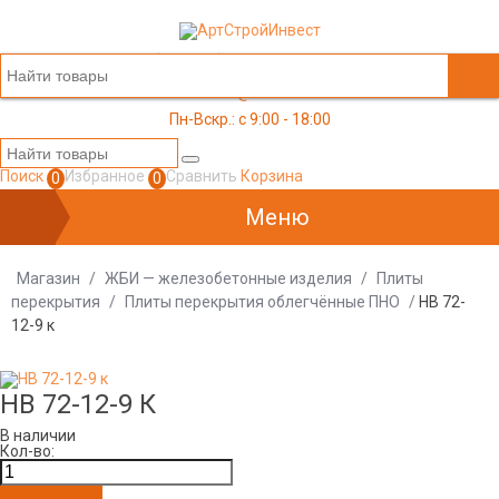
+7 (499) 117-03-05
office@a-s-i.ru
Пн-Вскр.: c 9:00 - 18:00
Поиск
Избранное
Сравнить
Корзина
0
0
Меню
Магазин
/
ЖБИ — железобетонные изделия
/
Плиты
перекрытия
/
Плиты перекрытия облегчённые ПНО
/
НВ 72-
12-9 к
НВ 72-12-9 К
В наличии
Кол-во: