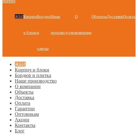
Меню
ЖБИ
Кирпич
Бордюр
Наше
О
Объекты
Доставка
Оплата
Г
и блоки
и
производство
компании
плитка
ЖБИ
Кирпич и блоки
Бордюр и плитка
Наше производство
О компании
Объекты
Доставка
Оплата
Гарантии
Оптовикам
Акции
Контакты
Блог