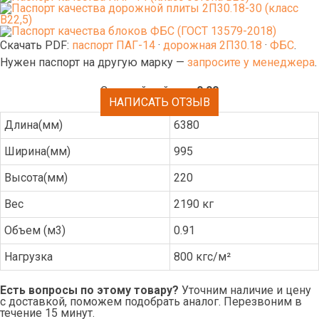
Скачать PDF:
паспорт ПАГ-14
·
дорожная 2П30.18
·
ФБС
.
Нужен паспорт на другую марку —
запросите у менеджера
.
Средний рейтинг:
0.00
НАПИСАТЬ ОТЗЫВ
Длина(мм)
6380
Ширина(мм)
995
Высота(мм)
220
Вес
2190 кг
Объем (м3)
0.91
Нагрузка
800 кгс/м²
Есть вопросы по этому товару?
Уточним наличие и цену
с доставкой, поможем подобрать аналог. Перезвоним в
течение 15 минут.