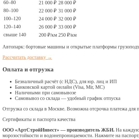
60–80
21 000 ₽
28 000 ₽
80–100
22 000 ₽
31 000 ₽
100–120
24 000 ₽
32 000 ₽
120–140
26 000 ₽
33 000 ₽
свыше 140
200 ₽/км
250 ₽/км
Автопарк: бортовые машины и открытые платформы грузоподъё
Рассчитать доставку →
Оплата и отгрузка
Безналичный расчёт (с НДС), для юр. лиц и ИП
Банковской картой онлайн (Visa, Mir, МС)
Наличными при самовывозе
Самовывоз со склада — удобный график отпуска
Отгрузка со склада в Москве. Возможна отсрочка платежа для 
Сертификаты и паспорта качества
ООО «АртСтройИнвест» — производитель ЖБИ.
На каждую 
морозостойкости и водонепроницаемости. Нажмите на паспорт,