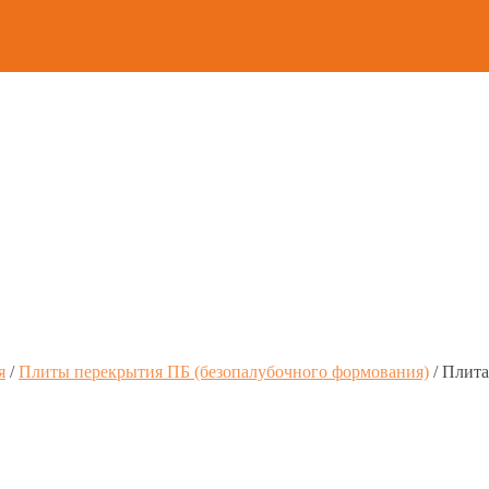
я
/
Плиты перекрытия ПБ (безопалубочного формования)
/
Плита
8