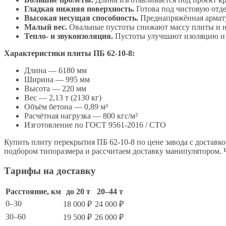
Гладкая нижняя поверхность.
Готова под чистовую отд
Высокая несущая способность.
Преднапряжённая арматур
Малый вес.
Овальные пустоты снижают массу плиты и на
Тепло- и звукоизоляция.
Пустоты улучшают изоляцию и 
Характеристики плиты ПБ 62-10-8:
Длина — 6180 мм
Ширина — 995 мм
Высота — 220 мм
Вес — 2,13 т (2130 кг)
Объём бетона — 0,89 м³
Расчётная нагрузка — 800 кгс/м²
Изготовление по ГОСТ 9561-2016 / СТО
Купить плиту перекрытия ПБ 62-10-8 по цене завода с доста
подбором типоразмера и рассчитаем доставку манипулятором. 
Тарифы на доставку
Расстояние, км
до 20 т
20–44 т
0–30
18 000 ₽
24 000 ₽
30–60
19 500 ₽
26 000 ₽