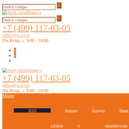
+7 (499) 117-03-05
office@a-s-i.ru
Пн-Вскр.: c 9:00 - 18:00
0
0
+7 (499) 117-03-05
office@a-s-i.ru
Пн-Вскр.: c 9:00 - 18:00
Меню
ЖБИ
Кирпич
Бордюр
Наше
и блоки
и
производство