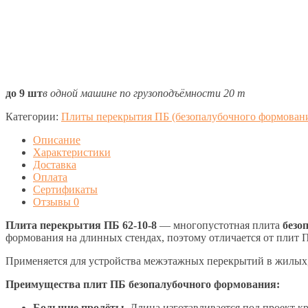
до 9 шт
в одной машине по грузоподъёмности 20 т
Категории:
Плиты перекрытия ПБ (безопалубочного формован
Описание
Характеристики
Доставка
Оплата
Сертификаты
Отзывы
0
Плита перекрытия ПБ 62-10-8
— многопустотная плита
безо
формования на длинных стендах, поэтому отличается от плит
Применяется для устройства межэтажных перекрытий в жилых
Преимущества плит ПБ безопалубочного формования:
Большие пролёты.
Длина изготавливается под проект кр