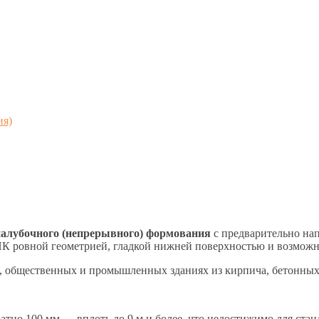
ия)
палубочного (непрерывного) формования
с предварительно на
 ПК ровной геометрией, гладкой нижней поверхностью и возмож
, общественных и промышленных зданиях из кирпича, бетонных
атно 100 мм — вплоть до 9 м и более, что недостижимо для ста