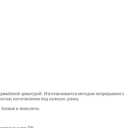
пряжённой арматурой. Изготавливается методом непрерывного
ностью изготовления под нужную длину.
 блоков и монолита.
ндартных плит ПК.