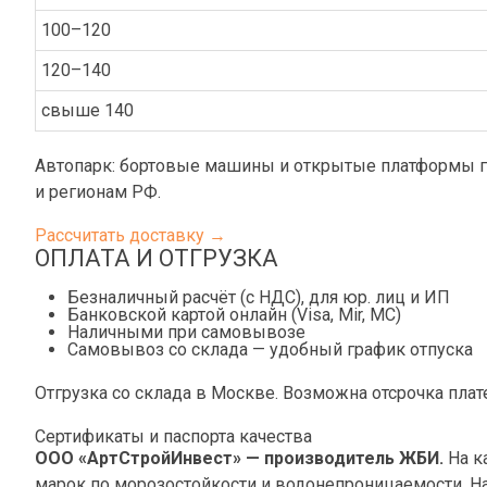
100–120
120–140
свыше 140
Автопарк: бортовые машины и открытые платформы гр
и регионам РФ.
Рассчитать доставку →
ОПЛАТА И ОТГРУЗКА
Безналичный расчёт (с НДС), для юр. лиц и ИП
Банковской картой онлайн (Visa, Mir, МС)
Наличными при самовывозе
Самовывоз со склада — удобный график отпуска
Отгрузка со склада в Москве. Возможна отсрочка плат
Сертификаты и паспорта качества
ООО «АртСтройИнвест» — производитель ЖБИ.
На к
марок по морозостойкости и водонепроницаемости. На