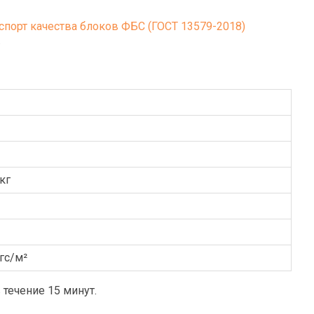
.
кг
гс/м²
течение 15 минут.