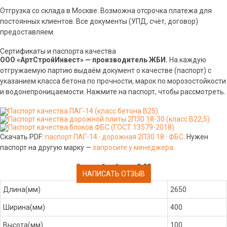
Отгрузка со склада в Москве. Возможна отсрочка платежа для
постоянных клиентов. Все документы (УПД, счёт, договор)
предоставляем.
Сертификаты и паспорта качества
ООО «АртСтройИнвест» — производитель ЖБИ.
На каждую
отгружаемую партию выдаём документ о качестве (паспорт) с
указанием класса бетона по прочности, марок по морозостойкости
и водонепроницаемости. Нажмите на паспорт, чтобы рассмотреть.
Скачать PDF:
паспорт ПАГ-14
·
дорожная 2П30.18
·
ФБС
. Нужен
паспорт на другую марку —
запросите у менеджера
.
Средний рейтинг:
0.00
НАПИСАТЬ ОТЗЫВ
Длина(мм)
2650
Ширина(мм)
400
Высота(мм)
100