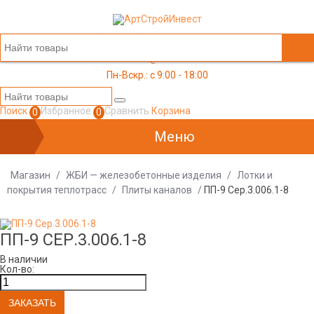
+7 (499) 117-03-05
office@a-s-i.ru
Пн-Вскр.: c 9:00 - 18:00
Поиск
Избранное
Сравнить
Корзина
0
0
Меню
Магазин
/
ЖБИ — железобетонные изделия
/
Лотки и
покрытия теплотрасс
/
Плиты каналов
/
ПП-9 Сер.3.006.1-8
ПП-9 СЕР.3.006.1-8
В наличии
Кол-во: