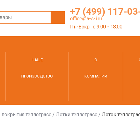
+7 (499) 117-03
office@a-s-i.ru
Пн-Вскр.: c 9:00 - 18:00
НАШЕ
О
ПРОИЗВОДСТВО
КОМПАНИИ
 покрытия теплотрасс
/
Лотки теплотрасс
/
Лоток теплотра