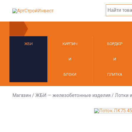
ЖБИ
КИРПИЧ
БОРДЮР
И
И
БЛОКИ
ПЛИТКА
Магазин
/
ЖБИ — железобетонные изделия
/
Лотки и