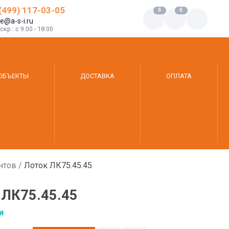
(499) 117-03-05
0
0
ce@a-s-i.ru
кр.: c 9:00 - 18:00
ОБЪЕКТЫ
ДОСТАВКА
ОПЛАТА
нтов
/
Лоток ЛК75.45.45
ЛК75.45.45
и