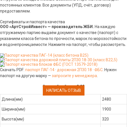
постоянных клиентов. Все документы (УПД, счёт, договор)
предоставляем.
Сертификаты и паспорта качества
ООО «АртСтройИнвест» — производитель ЖБИ.
На каждую
отгружаемую партию выдаём документ о качестве (паспорт) с
указанием класса бетона по прочности, марок по морозостойкости
и водонепроницаемости. Нажмите на паспорт, чтобы рассмотреть.
Скачать PDF:
паспорт ПАГ-14
·
дорожная 2П30.18
·
ФБС
. Нужен
паспорт на другую марку —
запросите у менеджера
.
Средний рейтинг:
0.00
НАПИСАТЬ ОТЗЫВ
Длина(мм)
2480
Ширина(мм)
1900
Высота(мм)
320