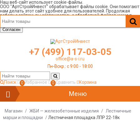
Наш веб-сайт использует cookie-файлы.
ООО "АртСтройИнвест" обрабатывает файлы cookie. Они помогают
нам делать этот сайт удобнее для пользователей. Продолжая
работу с сайтом, вы соглашаетесь с обработкой файлов кукис в
соответствии с нашей
Политикой в отношении обработки
персональных данных
.
Согласен
+7 (499) 117-03-05
office@a-s-i.ru
Пн-Вскр.: c 9:00 - 18:00
Поиск
Избранное
Сравнить
Корзина
0
0
Меню
Магазин
/
ЖБИ — железобетонные изделия
/
Лестничные
марши и площадки
/
Лестничная площадка ЛПР 22-18к