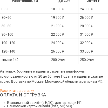
Расстояние, км
до 20 т
20–44 т
0–30
18 000 ₽
24 000 ₽
30–60
19 500 ₽
26 000 ₽
60–80
21 000 ₽
28 000 ₽
80–100
22 000 ₽
31 000 ₽
100–120
24 000 ₽
32 000 ₽
120–140
26 000 ₽
33 000 ₽
свыше 140
200 ₽/км
250 ₽/км
Автопарк: бортовые машины и открытые платформы
грузоподъёмностью от 20 до 60 тонн. Подача машины в сжатые
сроки. Доставка по Москве, Московской области и регионам РФ.
Рассчитать доставку →
ОПЛАТА И ОТГРУЗКА
Безналичный расчёт (с НДС), для юр. лиц и ИП
Банковской картой онлайн (Visa, Mir, МС)