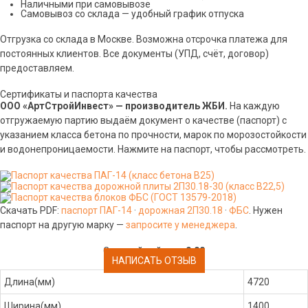
Наличными при самовывозе
Самовывоз со склада — удобный график отпуска
Отгрузка со склада в Москве. Возможна отсрочка платежа для
постоянных клиентов. Все документы (УПД, счёт, договор)
предоставляем.
Сертификаты и паспорта качества
ООО «АртСтройИнвест» — производитель ЖБИ.
На каждую
отгружаемую партию выдаём документ о качестве (паспорт) с
указанием класса бетона по прочности, марок по морозостойкости
и водонепроницаемости. Нажмите на паспорт, чтобы рассмотреть.
Скачать PDF:
паспорт ПАГ-14
·
дорожная 2П30.18
·
ФБС
. Нужен
паспорт на другую марку —
запросите у менеджера
.
Средний рейтинг:
0.00
НАПИСАТЬ ОТЗЫВ
Длина(мм)
4720
Ширина(мм)
1400