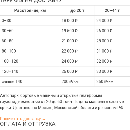
ТАРИФЫ НА ДОСТАВКУ
Расстояние, км
до 20 т
20–44 т
0–30
18 000 ₽
24 000 ₽
30–60
19 500 ₽
26 000 ₽
60–80
21 000 ₽
28 000 ₽
80–100
22 000 ₽
31 000 ₽
100–120
24 000 ₽
32 000 ₽
120–140
26 000 ₽
33 000 ₽
свыше 140
200 ₽/км
250 ₽/км
Автопарк: бортовые машины и открытые платформы
грузоподъёмностью от 20 до 60 тонн. Подача машины в сжатые
сроки. Доставка по Москве, Московской области и регионам РФ.
Рассчитать доставку →
ОПЛАТА И ОТГРУЗКА