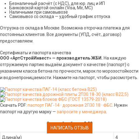
Безналичный расчёт (с НДС), для юр. лиц и ИП
Банковской картой онлайн (Visa, Mir, МС)
Наличными при самовывозе
Самовывоз со склада — удобный график отпуска
Отгрузка со склада в Москве. Возможна отсрочка платежа для
постоянных клиентов. Все документы (УПД, счёт, договор)
предоставляем.
Сертификаты и паспорта качества
ООО «АртСтройИнвест» — производитель ЖБИ.
На каждую
отгружаемую партию выдаём документ о качестве (паспорт) с
указанием класса бетона по прочности, марок по морозостойкости
и водонепроницаемости. Нажмите на паспорт, чтобы рассмотреть.
Скачать PDF:
паспорт ПАГ-14
·
дорожная 2П30.18
·
ФБС
. Нужен
паспорт на другую марку —
запросите у менеджера
.
Средний рейтинг:
0.00
НАПИСАТЬ ОТЗЫВ
Длина(м)
4