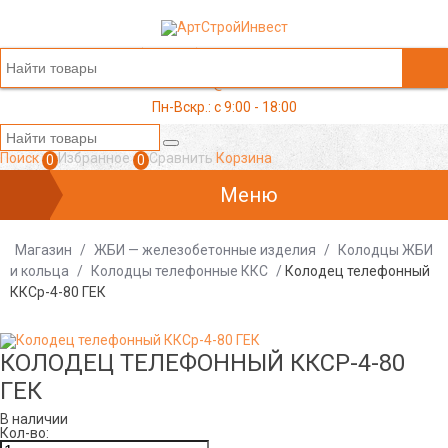
+7 (499) 117-03-05
office@a-s-i.ru
Пн-Вскр.: c 9:00 - 18:00
Поиск
Избранное
Сравнить
Корзина
0
0
Меню
Магазин
/
ЖБИ — железобетонные изделия
/
Колодцы ЖБИ
и кольца
/
Колодцы телефонные ККС
/
Колодец телефонный
ККСр-4-80 ГЕК
КОЛОДЕЦ ТЕЛЕФОННЫЙ ККСР-4-80
ГЕК
В наличии
Кол-во: