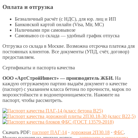
Оплата и отгрузка
Безналичный расчёт (с НДС), для юр. лиц и ИП
Банковской картой онлайн (Visa, Mir, МС)
Наличными при самовывозе
Самовывоз со склада — удобный график отпуска
Отгрузка со склада в Москве. Возможна отсрочка платежа для
постоянных клиентов. Все документы (УПД, счёт, договор)
предоставляем.
Сертификаты и паспорта качества
ООО «АртСтройИнвест» — производитель ЖБИ.
На
каждую отгружаемую партию выдаём документ о качестве
(паспорт) с указанием класса бетона по прочности, марок по
морозостойкости и водонепроницаемости. Нажмите на
паспорт, чтобы рассмотреть.
Скачать PDF:
паспорт ПАГ-14
·
дорожная 2П30.18
·
ФБС
.
Нужен паспорт на другую марку —
запросите у менеджера
.