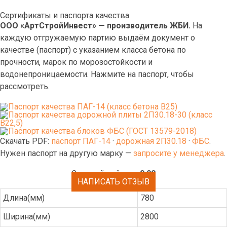
Сертификаты и паспорта качества
ООО «АртСтройИнвест» — производитель ЖБИ.
На
каждую отгружаемую партию выдаём документ о
качестве (паспорт) с указанием класса бетона по
прочности, марок по морозостойкости и
водонепроницаемости. Нажмите на паспорт, чтобы
рассмотреть.
Скачать PDF:
паспорт ПАГ-14
·
дорожная 2П30.18
·
ФБС
.
Нужен паспорт на другую марку —
запросите у менеджера
.
Средний рейтинг:
0.00
НАПИСАТЬ ОТЗЫВ
Длина(мм)
780
Ширина(мм)
2800