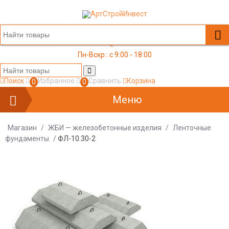
+7 (499) 117-03-05
office@a-s-i.ru
Пн-Вскр.: c 9:00 - 18:00
Поиск
Избранное
Сравнить
Корзина
0
0
Меню
Магазин
/
ЖБИ — железобетонные изделия
/
Ленточные
фундаменты
/
ФЛ-10.30-2