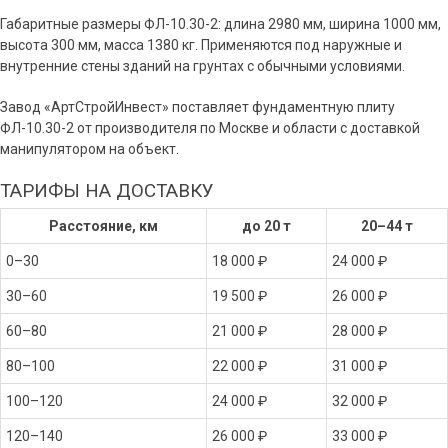
Габаритные размеры ФЛ-10.30-2: длина 2980 мм, ширина 1000 мм,
высота 300 мм, масса 1380 кг. Применяются под наружные и
внутренние стены зданий на грунтах с обычными условиями.
Завод «АртСтройИнвест» поставляет фундаментную плиту
ФЛ-10.30-2 от производителя по Москве и области с доставкой
манипулятором на объект.
ТАРИФЫ НА ДОСТАВКУ
Расстояние, км
до 20 т
20–44 т
0–30
18 000 ₽
24 000 ₽
30–60
19 500 ₽
26 000 ₽
60–80
21 000 ₽
28 000 ₽
80–100
22 000 ₽
31 000 ₽
100–120
24 000 ₽
32 000 ₽
120–140
26 000 ₽
33 000 ₽