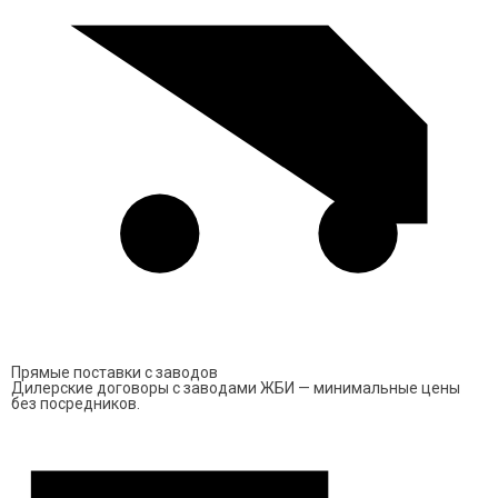
производителей.
Также наша компания осуществляет транспортные
перевозки: мы можем доставить заказ на Ваш объект
быстро и недорого. За дополнительной информацией о
товарах, акциях и условиях доставки обращайтесь к
нашим менеджерам по телефону:
+7 (499) 703-20-39
.
Звоните, мы ждем Вас!
Прямые поставки с заводов
Дилерские договоры с заводами ЖБИ — минимальные цены
без посредников.