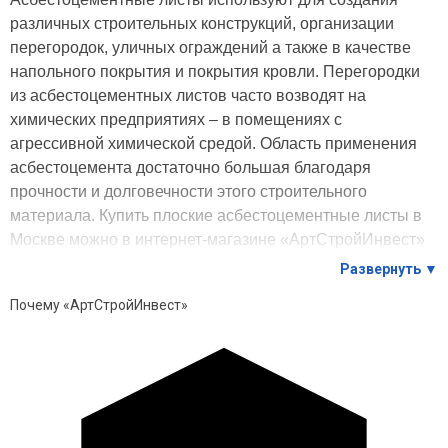
различных строительных конструкций, организации
перегородок, уличных ограждений а также в качестве
напольного покрытия и покрытия кровли. Перегородки
из асбестоцементных листов часто возводят на
химических предприятиях – в помещениях с
агрессивной химической средой. Область применения
асбестоцемента достаточно большая благодаря
прочности и долговечности этого строительного
материала. Купить плоские асбестоцементные листы в
Москве можно в интернет-магазине «АртСтройИнвест»
Развернуть ▼
В чем заключаются преимущества использования
Почему «АртСтройИнвест»
асбестоцементных плоских листов?
Твердость
. Асбестоцементные листы устойчивы к
механическим воздействиям: этот материал мало
подвержен разрушению.
Прочность и долговечность
. Покупая плоский