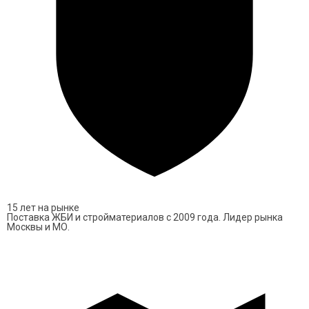
шифер, Вы выбираете материал, который будет
служить несколько десятков лет, не требуя ремонта.
Конструкции, выполненные из асбестоцементных
листов, нуждаются в минимальном уходе.
Огнеупорность
. Асбестоцементный лист – это
огнестойкий материал. Благодаря этому свойству
его часто применяют для строительства объектов
промышленного назначения.
Химическая нейтральность
. Благодаря
устойчивости этого материала к химическим
воздействиям, асбестоцементные листы часто
используют в промышленности. Также следует
15 лет на рынке
подчеркнуть, что эти листы хорошо переносят
Поставка ЖБИ и стройматериалов с 2009 года. Лидер рынка
Москвы и МО.
лакокрасочные покрытия.
Удобный и быстрый монтаж
. Часто
асбестоцементные листы покупают для
строительства перегородок или ограждений именно
потому, что этот материал легко устанавливать: