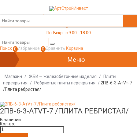
+7 (499) 117-03-05
office@a-s-i.ru
Пн-Вскр.: c 9:00 - 18:00
Поиск
Избранное
Сравнить
Корзина
0
0
Меню
Магазин
/
ЖБИ — железобетонные изделия
/
Плиты
перекрытия
/
Ребристые плиты перекрытия
/
2ПВ-6-3-АтVт-7
/Плита ребристая/
2ПВ-6-3-АТVТ-7 /ПЛИТА РЕБРИСТАЯ/
В наличии
Кол-во: