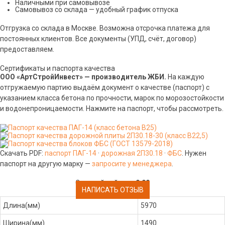
Наличными при самовывозе
Самовывоз со склада — удобный график отпуска
Отгрузка со склада в Москве. Возможна отсрочка платежа для
постоянных клиентов. Все документы (УПД, счёт, договор)
предоставляем.
Сертификаты и паспорта качества
ООО «АртСтройИнвест» — производитель ЖБИ.
На каждую
отгружаемую партию выдаём документ о качестве (паспорт) с
указанием класса бетона по прочности, марок по морозостойкости
и водонепроницаемости. Нажмите на паспорт, чтобы рассмотреть.
Скачать PDF:
паспорт ПАГ-14
·
дорожная 2П30.18
·
ФБС
. Нужен
паспорт на другую марку —
запросите у менеджера
.
Средний рейтинг:
0.00
НАПИСАТЬ ОТЗЫВ
Длина(мм)
5970
Ширина(мм)
1490