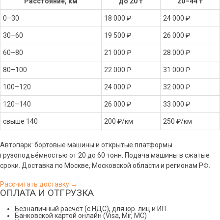
Расстояние, км
до 20 т
20–44 т
0–30
18 000 ₽
24 000 ₽
30–60
19 500 ₽
26 000 ₽
60–80
21 000 ₽
28 000 ₽
80–100
22 000 ₽
31 000 ₽
100–120
24 000 ₽
32 000 ₽
120–140
26 000 ₽
33 000 ₽
свыше 140
200 ₽/км
250 ₽/км
Автопарк: бортовые машины и открытые платформы
грузоподъёмностью от 20 до 60 тонн. Подача машины в сжатые
сроки. Доставка по Москве, Московской области и регионам РФ.
Рассчитать доставку →
ОПЛАТА И ОТГРУЗКА
Безналичный расчёт (с НДС), для юр. лиц и ИП
Банковской картой онлайн (Visa, Mir, МС)