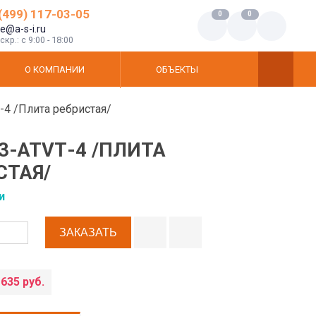
(499) 117-03-05
0
0
ce@a-s-i.ru
кр.: c 9:00 - 18:00
О КОМПАНИИ
ОБЪЕКТЫ
-4 /Плита ребристая/
3-АТVТ-4 /ПЛИТА
СТАЯ/
и
 635 руб.