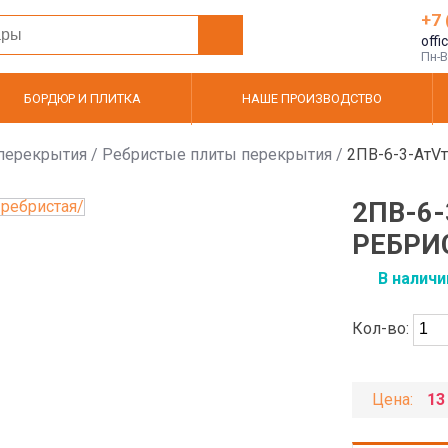
+7 
offi
Пн-Вс
БОРДЮР И ПЛИТКА
НАШЕ ПРОИЗВОДСТВО
перекрытия
/
Ребристые плиты перекрытия
/
2ПВ-6-3-АтVт
2ПВ-6-
РЕБРИ
В наличи
Кол-во:
Цена:
13