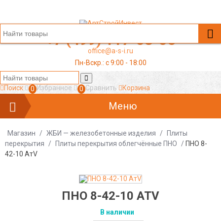
+7 (499) 117-03-05
office@a-s-i.ru
Пн-Вскр.: c 9:00 - 18:00
Поиск
Избранное
Сравнить
Корзина
0
0
Меню
Магазин
/
ЖБИ — железобетонные изделия
/
Плиты
перекрытия
/
Плиты перекрытия облегчённые ПНО
/
ПНО 8-
42-10 АтV
ПНО 8-42-10 АТV
В наличии