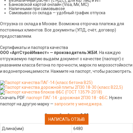
Безналичный расчёт (с НДС), для юр. лиц и ИП
Банковской картой онлайн (Visa, Mir, МС)
Наличными при самовывозе
Самовывоз со склада — удобный график отпуска
Отгрузка со склада в Москве. Возможна отсрочка платежа для
постоянных клиентов. Все документы (УПД, счёт, договор)
предоставляем.
Сертификаты и паспорта качества
ООО «АртСтройИнвест» — производитель ЖБИ.
На каждую
отгружаемую партию выдаём документ о качестве (паспорт) с
указанием класса бетона по прочности, марок по морозостойкости
и водонепроницаемости. Нажмите на паспорт, чтобы рассмотреть.
Скачать PDF:
паспорт ПАГ-14
·
дорожная 2П30.18
·
ФБС
. Нужен
паспорт на другую марку —
запросите у менеджера
.
Средний рейтинг:
0.00
НАПИСАТЬ ОТЗЫВ
Длина(мм)
6480