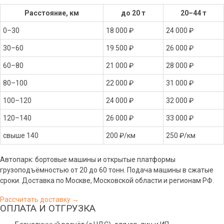
Расстояние, км
до 20 т
20–44 т
0–30
18 000 ₽
24 000 ₽
30–60
19 500 ₽
26 000 ₽
60–80
21 000 ₽
28 000 ₽
80–100
22 000 ₽
31 000 ₽
100–120
24 000 ₽
32 000 ₽
120–140
26 000 ₽
33 000 ₽
свыше 140
200 ₽/км
250 ₽/км
Автопарк: бортовые машины и открытые платформы
грузоподъёмностью от 20 до 60 тонн. Подача машины в сжатые
сроки. Доставка по Москве, Московской области и регионам РФ.
Рассчитать доставку →
ОПЛАТА И ОТГРУЗКА