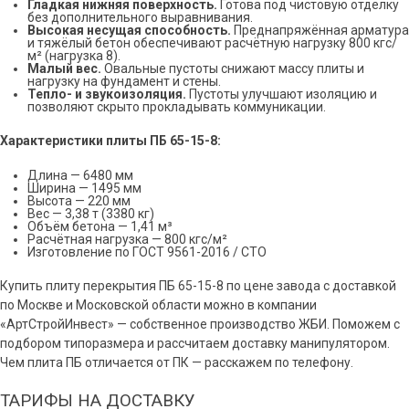
Гладкая нижняя поверхность.
Готова под чистовую отделку
без дополнительного выравнивания.
Высокая несущая способность.
Преднапряжённая арматура
и тяжёлый бетон обеспечивают расчётную нагрузку 800 кгс/
м² (нагрузка 8).
Малый вес.
Овальные пустоты снижают массу плиты и
нагрузку на фундамент и стены.
Тепло- и звукоизоляция.
Пустоты улучшают изоляцию и
позволяют скрыто прокладывать коммуникации.
Характеристики плиты ПБ 65-15-8:
Длина — 6480 мм
Ширина — 1495 мм
Высота — 220 мм
Вес — 3,38 т (3380 кг)
Объём бетона — 1,41 м³
Расчётная нагрузка — 800 кгс/м²
Изготовление по ГОСТ 9561-2016 / СТО
Купить плиту перекрытия ПБ 65-15-8 по цене завода с доставкой
по Москве и Московской области можно в компании
«АртСтройИнвест» — собственное производство ЖБИ. Поможем с
подбором типоразмера и рассчитаем доставку манипулятором.
Чем плита ПБ отличается от ПК — расскажем по телефону.
ТАРИФЫ НА ДОСТАВКУ