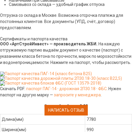
Наличными при самовывозе
Самовывоз со склада — удобный график отпуска
Отгрузка со склада в Москве. Возможна отсрочка платежа для
постоянных клиентов. Все документы (УПД, счёт, договор)
предоставляем.
Сертификаты и паспорта качества
ООО «АртСтройИнвест» — производитель ЖБИ.
На каждую
отгружаемую партию выдаём документ о качестве (паспорт) с
указанием класса бетона по прочности, марок по морозостойкости
и водонепроницаемости. Нажмите на паспорт, чтобы рассмотреть.
Скачать PDF:
паспорт ПАГ-14
·
дорожная 2П30.18
·
ФБС
. Нужен
паспорт на другую марку —
запросите у менеджера
.
Средний рейтинг:
0.00
НАПИСАТЬ ОТЗЫВ
Длина(мм)
7780
Ширина(мм)
990