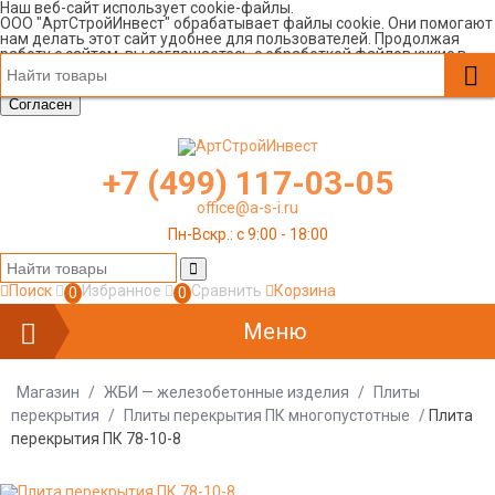
Наш веб-сайт использует cookie-файлы.
ООО "АртСтройИнвест" обрабатывает файлы cookie. Они помогают
нам делать этот сайт удобнее для пользователей. Продолжая
работу с сайтом, вы соглашаетесь с обработкой файлов кукис в
соответствии с нашей
Политикой в отношении обработки
персональных данных
.
Согласен
+7 (499) 117-03-05
office@a-s-i.ru
Пн-Вскр.: c 9:00 - 18:00
Поиск
Избранное
Сравнить
Корзина
0
0
Меню
Магазин
/
ЖБИ — железобетонные изделия
/
Плиты
перекрытия
/
Плиты перекрытия ПК многопустотные
/
Плита
перекрытия ПК 78-10-8