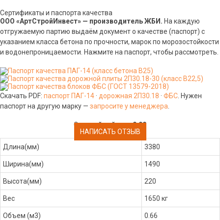
Сертификаты и паспорта качества
ООО «АртСтройИнвест» — производитель ЖБИ.
На каждую
отгружаемую партию выдаём документ о качестве (паспорт) с
указанием класса бетона по прочности, марок по морозостойкости
и водонепроницаемости. Нажмите на паспорт, чтобы рассмотреть.
Скачать PDF:
паспорт ПАГ-14
·
дорожная 2П30.18
·
ФБС
. Нужен
паспорт на другую марку —
запросите у менеджера
.
Средний рейтинг:
0.00
НАПИСАТЬ ОТЗЫВ
Длина(мм)
3380
Ширина(мм)
1490
Высота(мм)
220
Вес
1650 кг
Объем (м3)
0.66