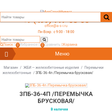
+7 (499) 117-03-05
office@a-s-i.ru
Пн-Вскр.: c 9:00 - 18:00
Поиск
Избранное
Сравнить
Корзина
0
0
Меню
Магазин
/
ЖБИ — железобетонные изделия
/
Перемычки
железобетонные
/
3ПБ-36-4п /Перемычка брусковая/
3ПБ-36-4П /ПЕРЕМЫЧКА
БРУСКОВАЯ/
В наличии