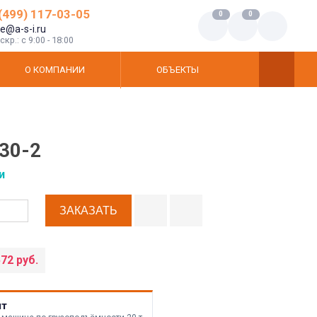
(499) 117-03-05
0
0
ce@a-s-i.ru
кр.: c 9:00 - 18:00
О КОМПАНИИ
ОБЪЕКТЫ
30-2
и
572 руб.
шт