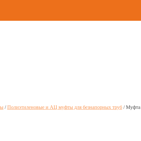
бы
/
Полиэтиленовые и АЦ муфты для безнапорных труб
/
Муфта