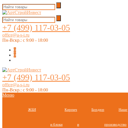
+7 (499) 117-03-05
office@a-s-i.ru
Пн-Вскр.: c 9:00 - 18:00
0
0
+7 (499) 117-03-05
office@a-s-i.ru
Пн-Вскр.: c 9:00 - 18:00
Меню
ЖБИ
Кирпич
Бордюр
Наше
и блоки
и
производство